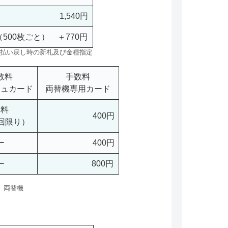
1,540円
（500枚ごと） ＋770円
払い戻し時の新札及び金種指定
数料
手数料
シュカード
両替機専用カード
無料
400円
1回限り）
ー
400円
ー
800円
両替機