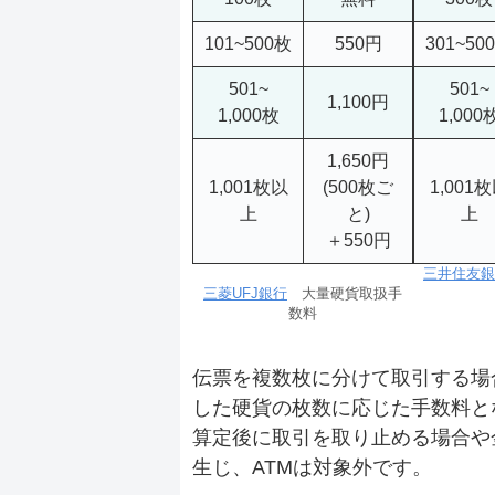
101~500枚
550円
301~50
501~
501~
1,100円
1,000枚
1,000
1,650円
1,001枚以
(500枚ご
1,001
上
と)
上
＋550円
三井住友銀
三菱UFJ銀行
大量硬貨取扱手
数料
伝票を複数枚に分けて取引する場
した硬貨の枚数に応じた手数料と
算定後に取引を取り止める場合や
生じ、ATMは対象外です。