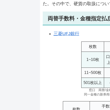
た。その中で、硬貨の取扱につい
両替手数料・金種指定払
三菱UFJ銀行
枚数
口
1~10枚
11~500枚
501枚以上
窓口 両替/
同一金種の新券両
手数
枚数