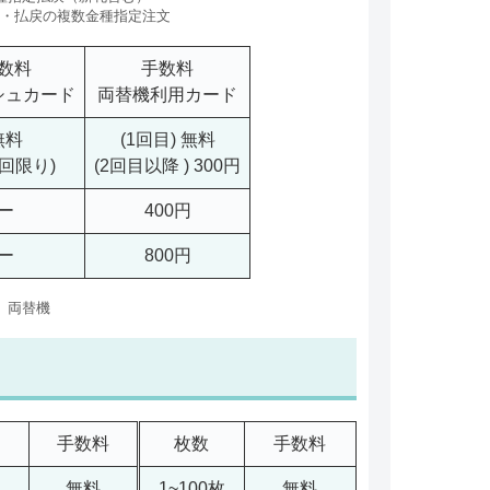
・払戻の複数金種指定注文
数料
手数料
シュカード
両替機利用カード
無料
(1回目) 無料
1回限り)
(2回目以降 ) 300円
ー
400円
ー
800円
両替機
手数料
枚数
手数料
無料
1~100枚
無料