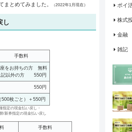
てまとめてみました。
2022年1月現在）
ポイ
（
株式
戻し
金融
雑記
手数料
座をお持ちの方 無料
上記以外の方 550円
550円
（500枚ごと）＋550円
金種指定の現金払い戻し・
替/新券指定の現金払い戻し
料
手数料