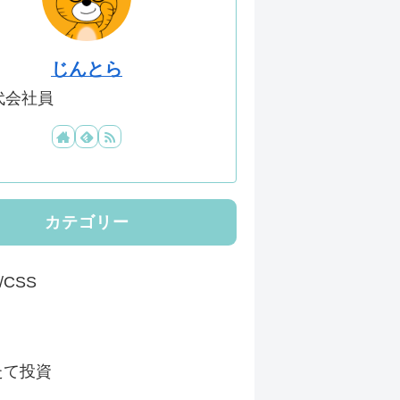
じんとら
代会社員
カテゴリー
/CSS
たて投資