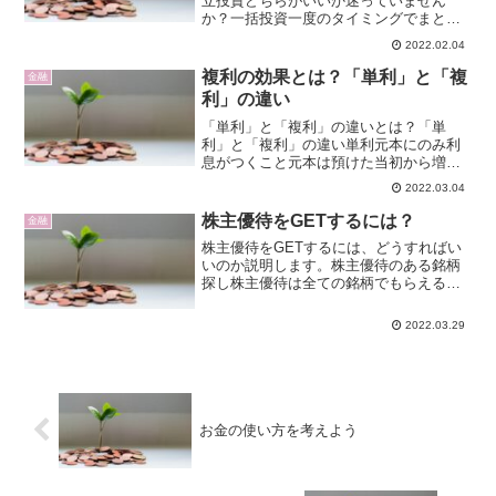
立投資どちらがいいか迷っていません
か？一括投資一度のタイミングでまとま
った金額で購入する方法。メリット短期
2022.02.04
間で大きなリターンを狙える評価益の変
動幅が相対的に大きいデメリット投資タ
複利の効果とは？「単利」と「複
金融
イミングで運用成果に左右さ...
利」の違い
「単利」と「複利」の違いとは？「単
利」と「複利」の違い単利元本にのみ利
息がつくこと元本は預けた当初から増え
ることはありません定期預金を自動継続
2022.03.04
で作成する際の元利継続や投資信託での
配当金の受取を選択した場合は単利とな
株主優待をGETするには？
金融
ります。複利元本に利息を組...
株主優待をGETするには、どうすればい
いのか説明します。株主優待のある銘柄
探し株主優待は全ての銘柄でもらえるわ
けではありません。証券会社のサイトな
どで株主優待銘柄を簡単に検索できるの
2022.03.29
で、利用してみましょう。SBI証券の場合
ではありますが、T...
お金の使い方を考えよう