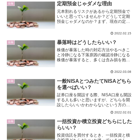
定期預金じゃダメな理由
金融
元本割れるリスクがあるから定期預金で
いいと思っていませんか？どうして定期
預金じゃダメなのか？まず、現在の定期
預金の金利をご存知ですか？金融機関に
よって異なりますが、だいたいが0.002%
2022.02.15
です。100万円を1年間預けると20円増え
ます。6月と...
暴落時はどうしたらいい？
金融
株価が暴落した時の対応方法やるべきこ
と冷静になる下落原因の確認冷静になる
株価が暴落すると、多くは含み損を抱え
ることになります。大きく下落したこと
で、パニックに陥ってしまい、冷静に状
2022.03.08
況を分析できず、売買を行い損失を確定
しないように気をつけまし...
一般NISAとつみたてNISAどちら
金融
を選べばいい？
証券口座を開設する際、NISA口座も開設
する人も多いと思いますが、どちらを開
設したらいいかわからないという方のた
めに比較しました。一般NISAとつみたて
2022.02.01
NISAの違い一般NISAとつみたてNISAは
併用できないため、どちらか1つを選ばな
一括投資か積立投資どちらにした
金融
けれ...
らいい？
投資信託を買付するとき、一括投資と積